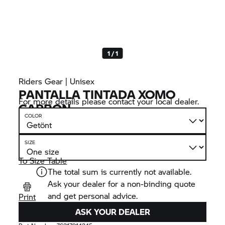
1 / 1
Riders Gear | Unisex
PANTALLA TINTADA XOMO
For more details please contact your local dealer.
CARBON
COLOR
SIZE
To Size Table
The total sum is currently not available.
Ask your dealer for a non-binding quote
and get personal advice.
Print
ASK YOUR DEALER