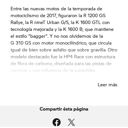
Entre las nuevas motos de la temporada de
motociclismo de 2017, figuraron la
R 1200 GS
Rallye, la
R nineT
Urban G/S, la K 1600 GTL con
tecnología mejorada y la
K 1600 B,
que mantiene
el estilo "bagger". Y no nos olvidemos de la
G 310 GS
con motor monocilíndrico, que circula
igual de bien sobre asfalto que sobre gravilla. Otro
modelo destacado fue la
HP4 Race
con estructura
de fibra de carbono, diseñada para las pistas de
carreras y con influencia de la superbike
S 1000 RR.
Leer más
Compartir ésta página