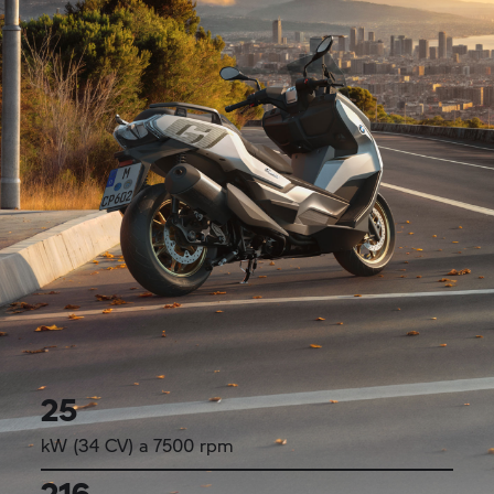
25
kW (34 CV) a 7500 rpm
216