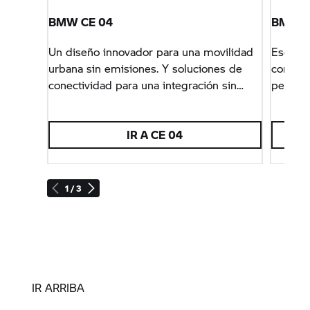
BMW CE 04
BMW
C
Un diseño innovador para una movilidad
Escapa 
urbana sin emisiones. Y soluciones de
con la 
conectividad para una integración sin
pequeña
fisuras en tu día a día.
de sus 
IR A CE 04
1 / 3
IR ARRIBA