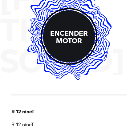
THE
ENCENDER
MOTOR
SOUND]
R 12 nineT
R 12 nineT