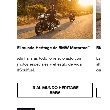
El mundo Heritage de BMW Motorrad"
BMW R
Ahí hallarás todo lo relacionado con
Esta cr
motos especiales y el estilo de vida
altura i
#Soulfuel.
carreter
IR AL MUNDO HERITAGE
BMW