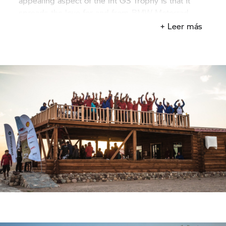
appealing aspect of the Int
GS Trophy
is that it
spreads the love for and from BMW Motorrad.
Para mí, el espíritu del GS es sinónimo de
+ Leer más
unidad".