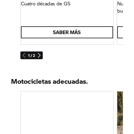
Cuatro décadas de GS
Nunca 
buena d
SABER MÁS
1 / 2
Motocicletas adecuadas.