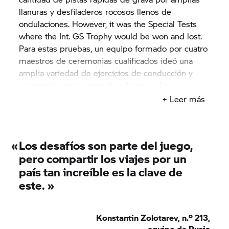
llanuras y desfiladeros rocosos llenos de
ondulaciones. However, it was the Special Tests
where the Int.
GS Trophy
would be won and lost.
Para estas pruebas, un equipo formado por cuatro
maestros de ceremonias cualificados ideó una
amplia variedad de ejercicios de conducción y
navegación para poner de relieve cualquier
debilidad en la técnica o laguna de conocimiento.
+ Leer más
No importa las veces que los equipos y sus
miembros hubieran practicado ejercicios similares
en casa: la capacidad para realizar estas tareas
«
Los desafíos son parte del juego,
bajo presión era lo que realmente marcaba la
pero compartir los viajes por un
diferencia. Echa un vistazo a los desafíos
país tan increíble es la clave de
individuales y los lugares en los que los pilotos
este. »
tuvieron que demostrar sus habilidades.
Konstantin Zolotarev, n.º 213,
equipo de Rusia