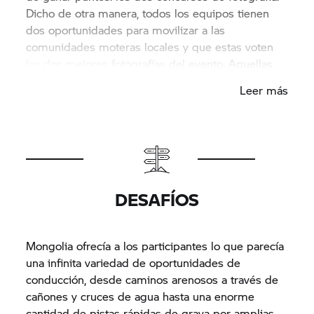
Dicho de otra manera, todos los equipos tienen
dos oportunidades para movilizar a las
comunidades moteras locales y que estas voten
las dos mejores fotografías del evento. Aquellas
que reciban el mayor número de votos darán a
Leer más
sus equipos el mayor número de puntos. En
ambos concursos de fotografía, el equipo de
Sudáfrica superó con creces a sus competidores.
Ganó el máximo número de puntos (50 en total),
los cuales les ayudaron a consolidarse como los
líderes indiscutibles de la tabla de clasificación.
DESAFÍOS
Mongolia ofrecía a los participantes lo que parecía
una infinita variedad de oportunidades de
conducción, desde caminos arenosos a través de
cañones y cruces de agua hasta una enorme
cantidad de pistas rápidas de grava por amplias