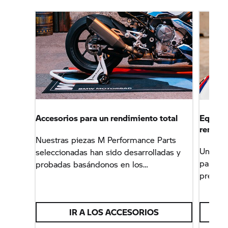
Accesorios para un rendimiento total
Equipa
rendim
Nuestras piezas M Performance Parts
Un equi
seleccionadas han sido desarrolladas y
para tu
probadas basándonos en los
prendas
conocimientos adquiridos en el mundo
funcion
del deporte del motor. Y te acercan aún
más al circuito de carreras.
IR A LOS ACCESORIOS