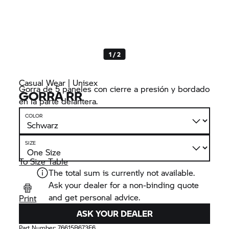
1 / 2
Casual Wear | Unisex
Gorra de 5 paneles con cierre a presión y bordado
GORRA RR
en la parte delantera.
COLOR
SIZE
To Size Table
The total sum is currently not available.
Ask your dealer for a non-binding quote
and get personal advice.
Print
ASK YOUR DEALER
Part Number:
76615B673E6