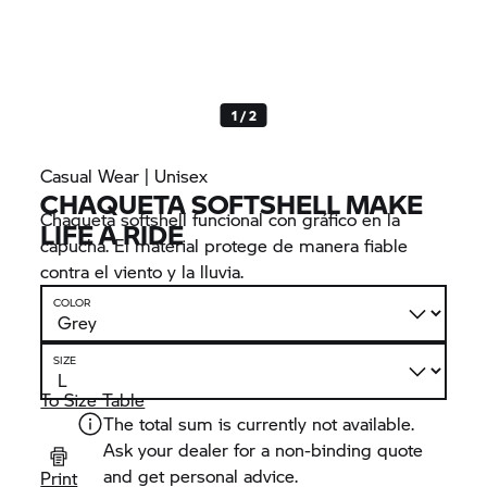
1 / 2
Casual Wear | Unisex
CHAQUETA SOFTSHELL MAKE
Chaqueta softshell funcional con gráfico en la
LIFE A RIDE
capucha. El material protege de manera fiable
contra el viento y la lluvia.
COLOR
SIZE
To Size Table
The total sum is currently not available.
Ask your dealer for a non-binding quote
and get personal advice.
Print