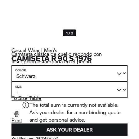
1 / 2
Casual Wear | Men’s
Camiseta clásica de cuello redondo con
CAMISETA R 90 S 1976
inscripción estampada en el pecho.
COLOR
SIZE
To Size Table
The total sum is currently not available.
Ask your dealer for a non-binding quote
and get personal advice.
Print
ASK YOUR DEALER
Part Number:
76615B67552