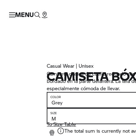
MENU
Casual Wear | Unisex
CAMISETA BÓ
Camiseta clásica de cuello redondo con
bordado en la parte delantera. La tela 
especialmente cómoda de llevar.
COLOR
SIZE
To Size Table
The total sum is currently not av