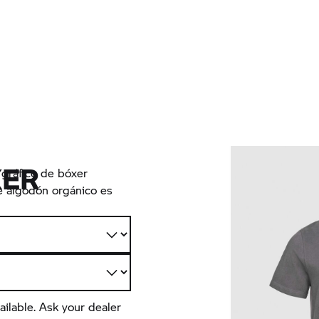
XER
 gráfico de bóxer
de algodón orgánico es
ailable. Ask your dealer