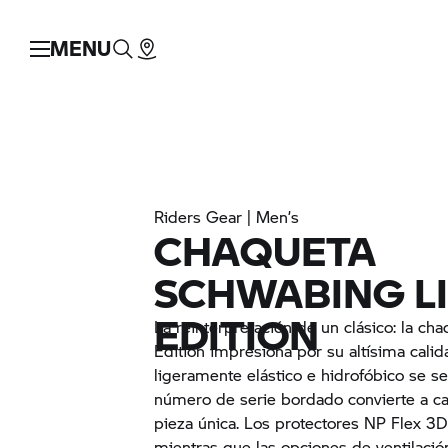
MENU
Riders Gear | Men’s
CHAQUETA
SCHWABING L
EDITION
La reinterpretación de un clásico: la c
Edition impresiona por su altísima cali
ligeramente elástico e hidrofóbico se s
número de serie bordado convierte a c
pieza única. Los protectores NP Flex 3D
mientras que las opciones de ventilación