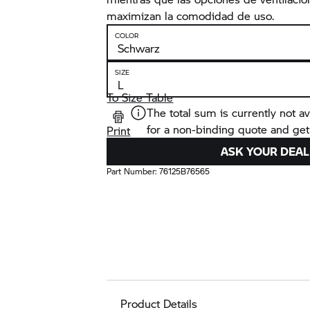
maximizan la comodidad de uso.
COLOR
SIZE
To Size Table
The total sum is currently not av
for a non-binding quote and get
Print
ASK YOUR DEAL
Part Number:
76125B76565
Product Details