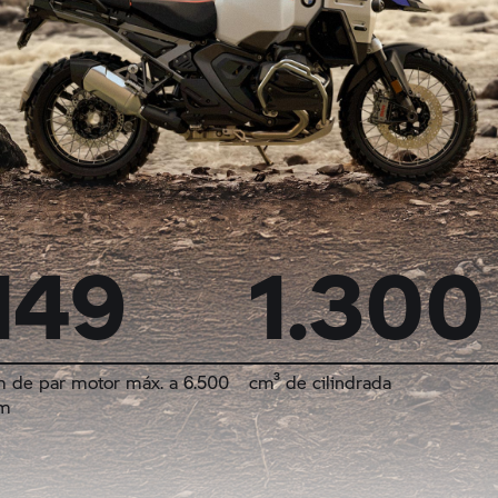
149
1.300
 de par motor máx. a 6.500
cm³ de cilindrada
m