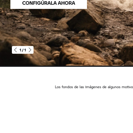
CONFIGÚRALA AHORA
1 / 1
R
1300
GS
Adventure
Los fondos de las imágenes de algunos motivo
Trophy
|
R
1300
GS
Adventure