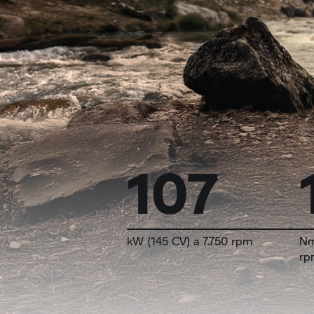
107
kW (145 CV) a 7.750 rpm
Nm
rp