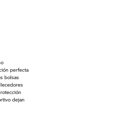
mo
ción perfecta
as bolsas
llecedores
protección
rtivo dejan