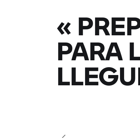
«
PRE
PARA 
LLEGU