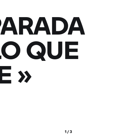
PARADA
LO QUE
E
»
1 / 3