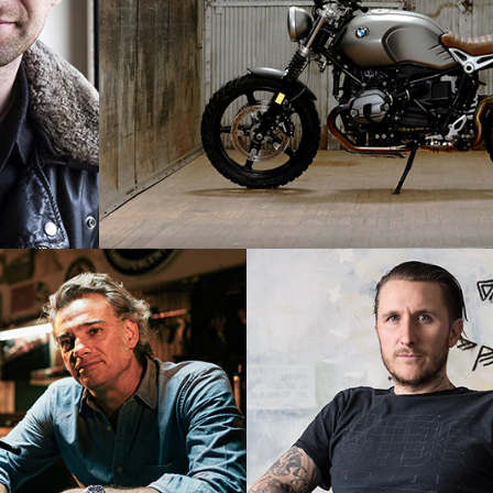
R nineT
Scrambler