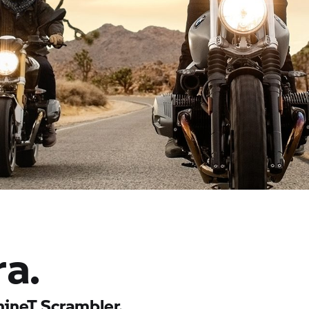
ra.
nineT
Scrambler.