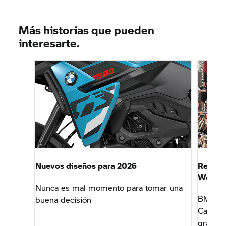
Más historias que pueden
interesarte.
Nuevos diseños para 2026
Revalid
World
Nunca es mal momento para tomar una
BMW Mot
buena decisión
Campeo
gracias